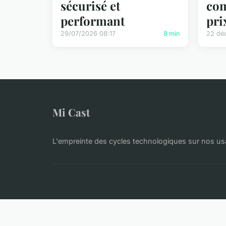
sécurisé et
com
performant
pri
29/07/2026 08:17
8 min
22 dé
Mi Cast
L'empreinte des cycles technologiques sur nos us