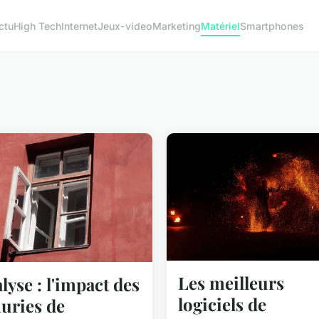
ctu
High Tech
Internet
Jeux-video
Marketing
Matériel
Smartphones
Les meilleurs
lyse : l'impact des
logiciels de
uries de