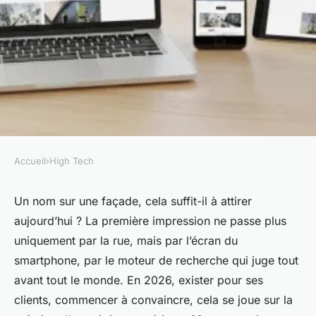
Accueil
›
High Tech
HIGH TECH
Création de site vitrine : la
Un nom sur une façade, cela suffit-il à attirer
aujourd’hui ? La première impression ne passe plus
solution idéale pour
uniquement par la rue, mais par l’écran du
dynamiser votre entreprise
smartphone, par le moteur de recherche qui juge tout
avec Jeboostemaboite
avant tout le monde. En 2026, exister pour ses
clients, commencer à convaincre, cela se joue sur la
Bona
•
28/06/2026 07:21
•
11 min de lecture