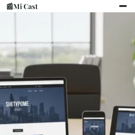
📰
Mi Cast