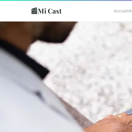
📰
Mi Cast
Accueil
A