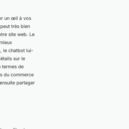
er un œil à vos
 peut très bien
otre site web. Le
 mieux
 le chatbot lui-
tails sur le
n termes de
ots du commerce
 ensuite partager