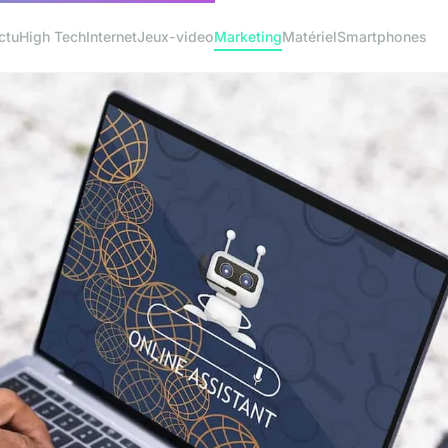
ctu
High Tech
Internet
Jeux-video
Marketing
Matériel
Smartphones