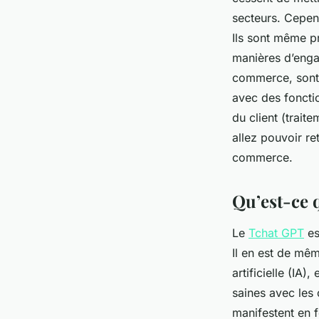
commerce
secteurs. Cepen
Ils sont même p
admin
•
23 avril 2024
•
3 min de lecture
manières d’engag
commerce, sont 
avec des foncti
du client (trait
allez pouvoir re
commerce.
Qu’est-ce 
Le
Tchat GPT
es
Il en est de mêm
artificielle (IA)
saines avec les 
manifestent en 