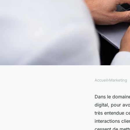
Accueil
›
Marketing
MARKETING
Venez découvrir les
Dans le domaine 
digital, pour av
l'utilisation d'un ch
très entendue ce
interactions clie
cessent de mettr