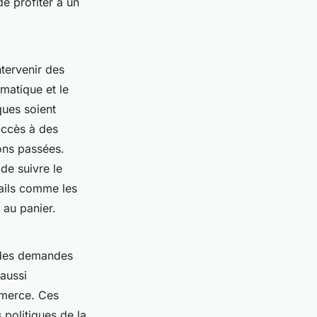
e profiter à un
tervenir des
omatique et le
ques soient
accès à des
ons passées.
de suivre le
tails comme les
s au panier.
 des demandes
 aussi
mmerce. Ces
politiques de la