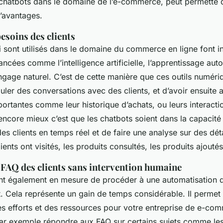
s chatbots dans le domaine de l’e-commerce, peut permette d
’avantages.
 besoins des clients
 sont utilisés dans le domaine du commerce en ligne font in
ncées comme l’intelligence artificielle, l’apprentissage aut
ngage naturel. C’est de cette manière que ces outils numéri
ler des conversations avec des clients, et d’avoir ensuite 
ortantes comme leur historique d’achats, ou leurs interacti
encore mieux c’est que les chatbots soient dans la capacité 
s clients en temps réel et de faire une analyse sur des dé
ients ont visités, les produits consultés, les produits ajouté
FAQ des clients sans intervention humaine
nt également en mesure de procéder à une automatisation
t. Cela représente un gain de temps considérable. Il permet
s efforts et des ressources pour votre entreprise de e-co
par exemple répondre aux FAQ sur certains sujets comme les 